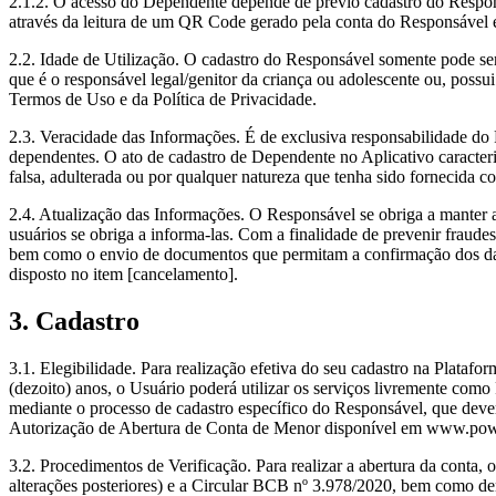
2.1.2. O acesso do Dependente depende de prévio cadastro do Responsá
através da leitura de um QR Code gerado pela conta do Responsável 
2.2. Idade de Utilização. O cadastro do Responsável somente pode s
que é o responsável legal/genitor da criança ou adolescente ou, possu
Termos de Uso e da Política de Privacidade.
2.3. Veracidade das Informações. É de exclusiva responsabilidade do 
dependentes. O ato de cadastro de Dependente no Aplicativo caracteri
falsa, adulterada ou por qualquer natureza que tenha sido fornecida 
2.4. Atualização das Informações. O Responsável se obriga a manter a
usuários se obriga a informa-las. Com a finalidade de prevenir fraudes
bem como o envio de documentos que permitam a confirmação dos dado
disposto no item [cancelamento].
3. Cadastro
3.1. Elegibilidade. Para realização efetiva do seu cadastro na Plataf
(dezoito) anos, o Usuário poderá utilizar os serviços livremente como
mediante o processo de cadastro específico do Responsável, que dever
Autorização de Abertura de Conta de Menor disponível em www.po
3.2. Procedimentos de Verificação. Para realizar a abertura da con
alterações posteriores) e a Circular BCB nº 3.978/2020, bem como dem