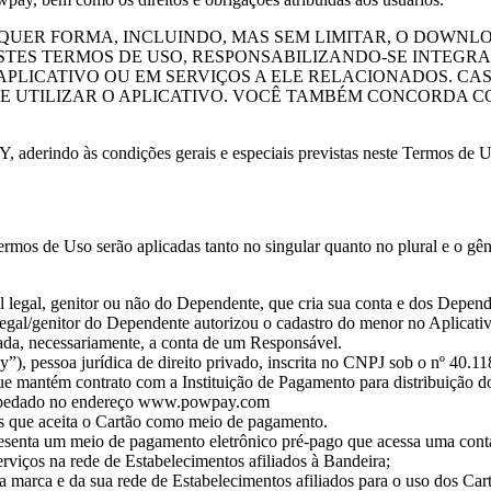
QUER FORMA, INCLUINDO, MAS SEM LIMITAR, O DOWNLOA
ES TERMOS DE USO, RESPONSABILIZANDO-SE INTEGRA
 APLICATIVO OU EM SERVIÇOS A ELE RELACIONADOS. 
E UTILIZAR O APLICATIVO. VOCÊ TAMBÉM CONCORDA CO
rindo às condições gerais e especiais previstas neste Termos de Uso,
ermos de Uso serão aplicadas tanto no singular quanto no plural e o gên
l legal, genitor ou não do Dependente, que cria sua conta e dos Depen
legal/genitor do Dependente autorizou o cadastro do menor no Aplicati
ulada, necessariamente, a conta de um Responsável.
), pessoa jurídica de direito privado, inscrita no CNPJ sob o nº 40.1
que mantém contrato com a Instituição de Pagamento para distribuição do
ospedado no endereço www.powpay.com
s que aceita o Cartão como meio de pagamento.
resenta um meio de pagamento eletrônico pré-pago que acessa uma conta 
rviços na rede de Estabelecimentos afiliados à Bandeira;
a marca e da sua rede de Estabelecimentos afiliados para o uso dos Car