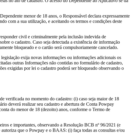
elas no ato de cadastro. O acesso do Dependente ao Aplicativo se dá
um Dependente menor de 18 anos, o Responsável declara expressamente
ndo com a sua utilização, e aceitando os termos e condições deste
esponder civil e criminalmente pela inclusão indevida de
sobre o cadastro. Caso seja detectada a existência de informação
iatamente bloqueado e o cartão será compulsoriamente cancelado.
 legislação exija novas informações ou informações adicionais os
icitadas outras Informações não contidas no formulário de cadastro,
s exigidas por lei o cadastro poderá ser bloqueado observando o
ade verificada no momento do cadastro: (i) caso seja maior de 18
uário deverá realizar seu cadastro e abertura de Conta Powpay
a conta do menor de 18 (dezoito) anos, conforme o Termo de
neiros e importantes, observando a Resolução BCB nº 96/2021 (e
ê autoriza que o Powpay e o BAAS: (i) faça todas as consultas e/ou