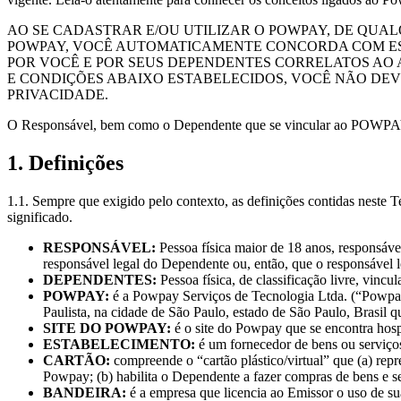
AO SE CADASTRAR E/OU UTILIZAR O POWPAY, DE QUAL
POWPAY, VOCÊ AUTOMATICAMENTE CONCORDA COM EST
POR VOCÊ E POR SEUS DEPENDENTES CORRELATOS AO
E CONDIÇÕES ABAIXO ESTABELECIDOS, VOCÊ NÃO DEV
PRIVACIDADE.
O Responsável, bem como o Dependente que se vincular ao POWPAY, ade
1. Definições
1.1. Sempre que exigido pelo contexto, as definições contidas neste T
significado.
RESPONSÁVEL:
Pessoa física maior de 18 anos, responsáve
responsável legal do Dependente ou, então, que o responsável 
DEPENDENTES:
Pessoa física, de classificação livre, vinc
POWPAY:
é a Powpay Serviços de Tecnologia Ltda. (“Powpay”
Paulista, na cidade de São Paulo, estado de São Paulo, Brasil 
SITE DO POWPAY:
é o site do Powpay que se encontra h
ESTABELECIMENTO:
é um fornecedor de bens ou serviço
CARTÃO:
compreende o “cartão plástico/virtual” que (a) rep
Powpay; (b) habilita o Dependente a fazer compras de bens e se
BANDEIRA:
é a empresa que licencia ao Emissor o uso de su