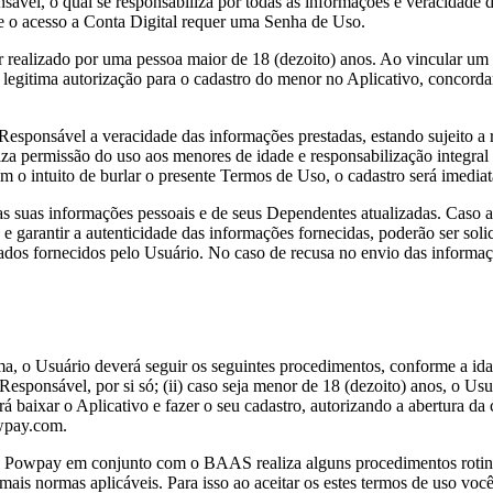
vel, o qual se responsabiliza por todas as informações e veracidade d
e o acesso a Conta Digital requer uma Senha de Uso.
er realizado por uma pessoa maior de 18 (dezoito) anos. Ao vincular 
i legitima autorização para o cadastro do menor no Aplicativo, concorda
Responsável a veracidade das informações prestadas, estando sujeito a r
za permissão do uso aos menores de idade e responsabilização integral 
com o intuito de burlar o presente Termos de Uso, o cadastro será imed
s suas informações pessoais e de seus Dependentes atualizadas. Caso a
 e garantir a autenticidade das informações fornecidas, poderão ser sol
s fornecidos pelo Usuário. No caso de recusa no envio das informaçõe
orma, o Usuário deverá seguir os seguintes procedimentos, conforme a id
 Responsável, por si só; (ii) caso seja menor de 18 (dezoito) anos, o Us
á baixar o Aplicativo e fazer o seu cadastro, autorizando a abertura d
wpay.com.
ta, o Powpay em conjunto com o BAAS realiza alguns procedimentos roti
ais normas aplicáveis. Para isso ao aceitar os estes termos de uso voc