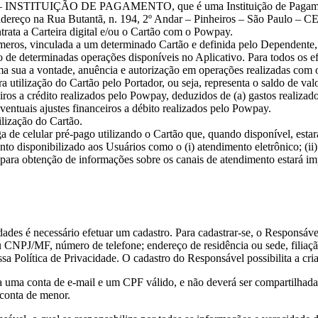
TUIÇÃO DE PAGAMENTO, que é uma Instituição de Pagamento dev
ndereço na Rua Butantã, n. 194, 2º Andar – Pinheiros – São Paulo – C
rata a Carteira digital e/ou o Cartão com o Powpay.
meros, vinculada a um determinado Cartão e definida pelo Dependente,
 de determinadas operações disponíveis no Aplicativo. Para todos os ef
rma sua a vontade, anuência e autorização em operações realizadas com 
a utilização do Cartão pelo Portador, ou seja, representa o saldo de valo
ceiros a crédito realizados pelo Powpay, deduzidos de (a) gastos realiz
ventuais ajustes financeiros a débito realizados pelo Powpay.
ilização do Cartão.
a de celular pré-pago utilizando o Cartão que, quando disponível, estar
nto disponibilizado aos Usuários como o (i) atendimento eletrônico; (ii
 para obtenção de informações sobre os canais de atendimento estará im
idades é necessário efetuar um cadastro. Para cadastrar-se, o Responsáv
PJ/MF, número de telefone; endereço de residência ou sede, filiação,
sa Política de Privacidade. O cadastro do Responsável possibilita a cr
uma conta de e-mail e um CPF válido, e não deverá ser compartilhada 
 conta de menor.