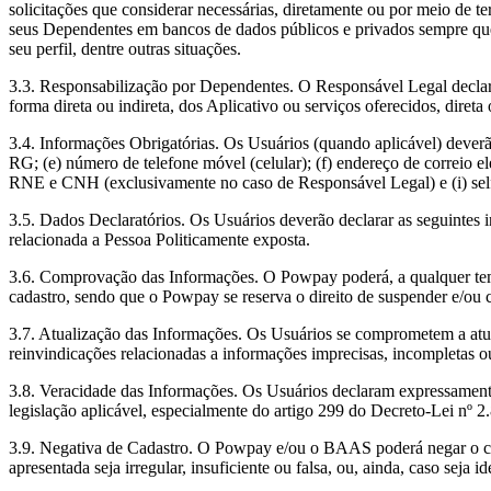
solicitações que considerar necessárias, diretamente ou por meio de te
seus Dependentes em bancos de dados públicos e privados sempre que 
seu perfil, dentre outras situações.
3.3. Responsabilização por Dependentes. O Responsável Legal declara 
forma direta ou indireta, dos Aplicativo ou serviços oferecidos, diret
3.4. Informações Obrigatórias. Os Usuários (quando aplicável) deverã
RG; (e) número de telefone móvel (celular); (f) endereço de correio el
RNE e CNH (exclusivamente no caso de Responsável Legal) e (i) self
3.5. Dados Declaratórios. Os Usuários deverão declarar as seguintes
relacionada a Pessoa Politicamente exposta.
3.6. Comprovação das Informações. O Powpay poderá, a qualquer tem
cadastro, sendo que o Powpay se reserva o direito de suspender e/ou 
3.7. Atualização das Informações. Os Usuários se comprometem a atua
reinvindicações relacionadas a informações imprecisas, incompletas o
3.8. Veracidade das Informações. Os Usuários declaram expressamente 
legislação aplicável, especialmente do artigo 299 do Decreto-Lei nº 
3.9. Negativa de Cadastro. O Powpay e/ou o BAAS poderá negar o ca
apresentada seja irregular, insuficiente ou falsa, ou, ainda, caso seja