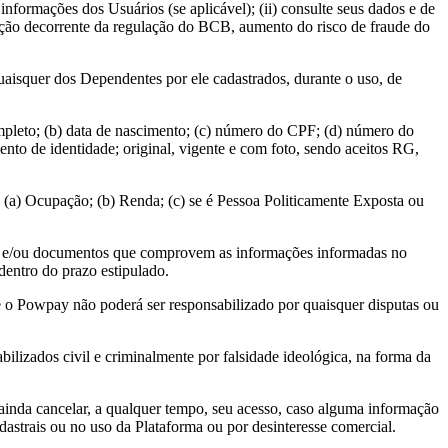
informações dos Usuários (se aplicável); (ii) consulte seus dados e de
ação decorrente da regulação do BCB, aumento do risco de fraude do
uaisquer dos Dependentes por ele cadastrados, durante o uso, de
ompleto; (b) data de nascimento; (c) número do CPF; (d) número do
ento de identidade; original, vigente e com foto, sendo aceitos RG,
(a) Ocupação; (b) Renda; (c) se é Pessoa Politicamente Exposta ou
is e/ou documentos que comprovem as informações informadas no
dentro do prazo estipulado.
e o Powpay não poderá ser responsabilizado por quaisquer disputas ou
lizados civil e criminalmente por falsidade ideológica, na forma da
nda cancelar, a qualquer tempo, seu acesso, caso alguma informação
cadastrais ou no uso da Plataforma ou por desinteresse comercial.