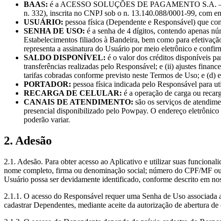
BAAS:
é a ACESSO SOLUÇÕES DE PAGAMENTO S.A. – INSTI
n. 332), inscrita no CNPJ sob o n. 13.140.088/0001-99, com e
USUÁRIO:
pessoa física (Dependente e Responsável) que cont
SENHA DE USO:
é a senha de 4 dígitos, contendo apenas nú
Estabelecimentos filiados à Bandeira, bem como para efetivação
representa a assinatura do Usuário por meio eletrônico e confi
SALDO DISPONÍVEL:
é o valor dos créditos disponíveis par
transferências realizadas pelo Responsável; e (ii) ajustes finan
tarifas cobradas conforme previsto neste Termos de Uso; e (d) e
PORTADOR:
pessoa física indicada pelo Responsável para ut
RECARGA DE CELULAR:
é a operação de carga ou recarg
CANAIS DE ATENDIMENTO:
são os serviços de atendime
presencial disponibilizado pelo Powpay. O endereço eletrônico
poderão variar.
2. Adesão
2.1. Adesão. Para obter acesso ao Aplicativo e utilizar suas funcional
nome completo, firma ou denominação social; número do CPF/MF ou CN
Usuário possa ser devidamente identificado, conforme descrito em nos
2.1.1. O acesso do Responsável requer uma Senha de Uso associada a 
cadastrar Dependentes, mediante aceite da autorização de abertura de