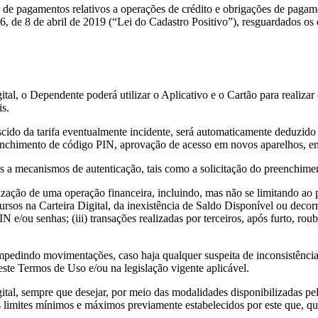
e de pagamentos relativos a operações de crédito e obrigações de paga
, de 8 de abril de 2019 (“Lei do Cadastro Positivo”), resguardados os 
ital, o Dependente poderá utilizar o Aplicativo e o Cartão para realizar
is.
rescido da tarifa eventualmente incidente, será automaticamente deduzid
eenchimento de código PIN, aprovação de acesso em novos aparelhos, en
itas a mecanismos de autenticação, tais como a solicitação do preenchime
zação de uma operação financeira, incluindo, mas não se limitando ao
rsos na Carteira Digital, da inexistência de Saldo Disponível ou decorr
PIN e/ou senhas; (iii) transações realizadas por terceiros, após furto, r
mpedindo movimentações, caso haja qualquer suspeita de inconsistências
este Termos de Uso e/ou na legislação vigente aplicável.
igital, sempre que desejar, por meio das modalidades disponibilizadas p
imites mínimos e máximos previamente estabelecidos por este que, quand