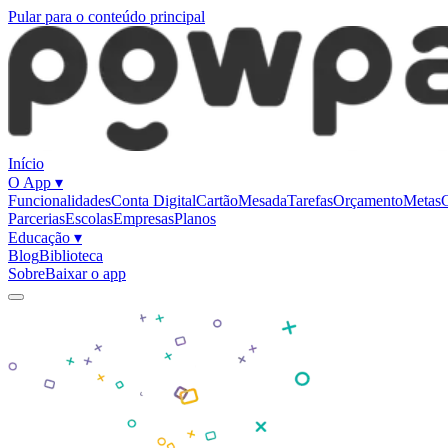
Pular para o conteúdo principal
Início
O App
▾
Funcionalidades
Conta Digital
Cartão
Mesada
Tarefas
Orçamento
Metas
C
Parcerias
Escolas
Empresas
Planos
Educação
▾
Blog
Biblioteca
Sobre
Baixar o app