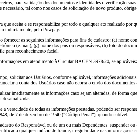
rceiros, para validação dos documentos e identidades e verificação suas 
necessário, tal como nos casos de solicitação de novo produto, obrig
que aceita e se responsabiliza por todo e qualquer ato realizado por q
a ou indiretamente, pelo Powpay.
o fornecer as seguintes informações para fins de cadastro: (a) nome c
etrônico (e-mail); (g) nome dos pais ou responsáveis; (h) foto do docum
ie para reconhecimento facial.
 informações em atendimento à Circular BACEN 3978/20, se aplicáveis: 
po, solicitar aos Usuários, conforme aplicável, informações adiciona
cancelar a conta dos Usuários caso não ocorra o envio dos documentos 
lizar imediatamente as informações caso sejam alteradas, de forma qu
u desatualizadas.
a veracidade de todas as informações prestadas, podendo ser responsabi
2.848, de 7 de dezembro de 1940 (“Código Penal”), quando cabível.
dastro do Responsável ou de um ou mais Dependentes, suspender ou ai
 identificado qualquer indício de fraude, irregularidade nas informações 