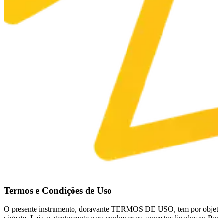
Termos e Condições de Uso
O presente instrumento, doravante TERMOS DE USO, tem por objeto r
vigente. Leia-o atentamente para conhecer os conceitos ligados ao Po