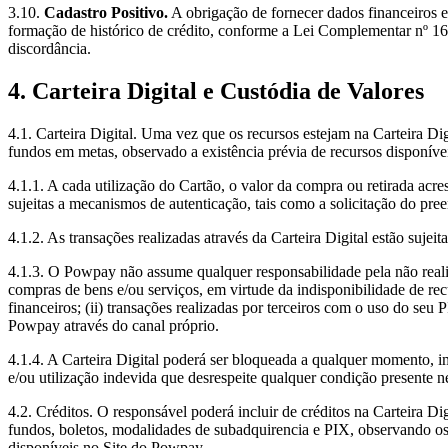
3.10.
Cadastro Positivo.
A obrigação de fornecer dados financeiros 
formação de histórico de crédito, conforme a Lei Complementar nº 166
discordância.
4. Carteira Digital e Custódia de Valores
4.1. Carteira Digital. Uma vez que os recursos estejam na Carteira Dig
fundos em metas, observado a existência prévia de recursos disponíve
4.1.1. A cada utilização do Cartão, o valor da compra ou retirada ac
sujeitas a mecanismos de autenticação, tais como a solicitação do pr
4.1.2. As transações realizadas através da Carteira Digital estão suje
4.1.3. O Powpay não assume qualquer responsabilidade pela não reali
compras de bens e/ou serviços, em virtude da indisponibilidade de recu
financeiros; (ii) transações realizadas por terceiros com o uso do seu 
Powpay através do canal próprio.
4.1.4. A Carteira Digital poderá ser bloqueada a qualquer momento, i
e/ou utilização indevida que desrespeite qualquer condição presente n
4.2. Créditos. O responsável poderá incluir de créditos na Carteira D
fundos, boletos, modalidades de subadquirencia e PIX, observando os l
disponíveis no Site do Powpay.