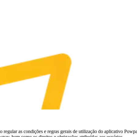
egular as condições e regras gerais de utilização do aplicativo Pow
wpay, bem como os direitos e obrigações atribuídas aos usuários.